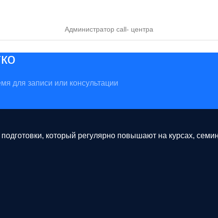
Администратор call- центра
гко
мя для записи или консультации
одготовки, который регулярно повышают на курсах, семина