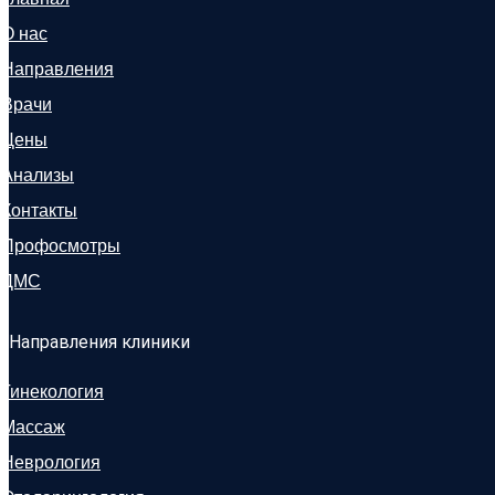
О нас
Направления
Врачи
Цены
Анализы
Контакты
Профосмотры
ДМС
Направления клиники
Гинекология
Массаж
Неврология