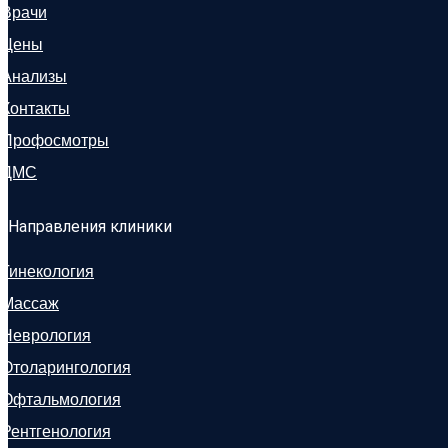
Врачи
Цены
Анализы
Контакты
Профосмотры
ДМС
Направления клиники
Гинекология
Массаж
Неврология
Отоларингология
Офтальмология
Рентгенология