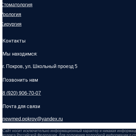
Стоматология
Урология
Хирургия
Контакты
Мы находимся:
г. Покров, ул. Школьный проезд 5
Позвонить нам
8 (920) 906-70-07
Почта для связи
newmed.pokrov@yandex.ru
Сайт носит исключительно информационный характер и никакая информация
кодекса Российской Федерации. Для получения подробной информации о ст