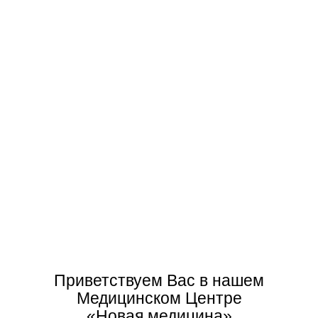
Урология
Хирургия
Контакты
8 (920) 906-70-07
ПН – ВС: с 07.30 – 20.00
г. Покров, ул. Школьный проезд 5
newmed.pokrov@yandex.ru
О нас
Наши доктора имеют высокий уровень профессиональной
подготовки, который регулярно повышают на курсах,
семинарах, не только в России, но и за рубежом. Новейшие
методики в лечении пациентов
Приветствуем Вас в нашем
Медицинском Центре
«Новая медицина»