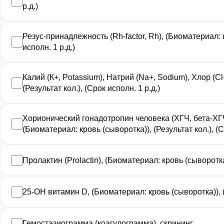
р.д.)
Резус-принадлежность (Rh-factor, Rh), (Биоматериал: ц
исполн. 1 р.д.)
Калий (К+, Potassium), Натрий (Na+, Sodium), Хлор (Сl-
(Результат кол.), (Срок исполн. 1 р.д.)
Хорионический гонадотропин человека (ХГЧ, бета-ХГЧ
(Биоматериал: кровь (сыворотка)), (Результат кол.), (С
Пролактин (Prolactin), (Биоматериал: кровь (сыворотка))
25-ОН витамин D, (Биоматериал: кровь (сыворотка)), (Р
Гемостазиограмма (коагулограмма), скрининг