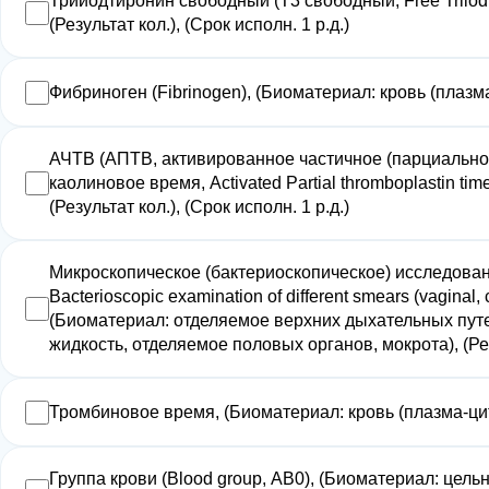
Трийодтиронин свободный (Т3 свободный, Free Triiodt
(Результат кол.), (Срок исполн. 1 р.д.)
Фибриноген (Fibrinogen), (Биоматериал: кровь (плазма-ц
АЧТВ (АПТВ, активированное частичное (парциально
каолиновое время, Activated Partial thromboplastin ti
(Результат кол.), (Срок исполн. 1 р.д.)
Микроскопическое (бактериоскопическое) исследовани
Bacterioscopic examination of different smears (vaginal, c
(Биоматериал: отделяемое верхних дыхательных путе
жидкость, отделяемое половых органов, мокрота), (Резу
Тромбиновое время, (Биоматериал: кровь (плазма-цитрат
Группа крови (Blood group, АВ0), (Биоматериал: цельна