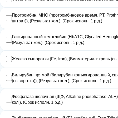
Протромбин, МНО (протромбиновое время, PT, Prothro
цитрат)), (Результат кол.), (Срок исполн. 1 р.д.)
Гликированный гемоглобин (HbA1С, Glycated Hemoglob
(Результат кол.), (Срок исполн. 1 р.д.)
Железо сыворотки (Fe, Iron), (Биоматериал: кровь (сыво
Билирубин прямой (билирубин конъюгированный, связан
(сыворотка)), (Результат кол.), (Срок исполн. 1 р.д.)
Фосфатаза щелочная (ЩФ, Alkaline phosphatase, ALP),
кол.), (Срок исполн. 1 р.д.)