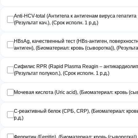
Anti-HCV-total (Антитела к антигенам вируса гепатита 
(Результат кач.), (Срок исполн. 1 р.д.)
HBsAg, качественный тест (HBs-антиген, поверхностн
антиген), (Биоматериал: кровь (сыворотка)), (Результат 
Сифилис RPR (Rapid Plasma Reagin – антикардиолипи
(Результат полукол.), (Срок исполн. 1 р.д.)
Мочевая кислота (Uric acid), (Биоматериал: кровь (сыво
С-реактивный белок (СРБ, CRP), (Биоматериал: кровь (
р.д.)
Ферритин (Ferritin), (Биоматериал: кровь (сыворотка)), 