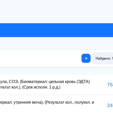
✕
Найдено: 
ула, СОЭ, (Биоматериал: цельная кровь (ЭДТА)
75
ьтат кол.), (Срок исполн. 1 р.д.)
риал: утренняя моча), (Результат кол., полукол. и
24