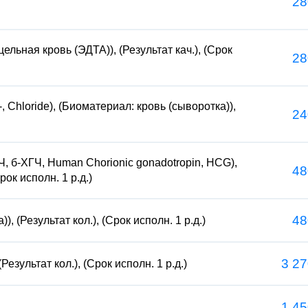
28
ельная кровь (ЭДТА)), (Результат кач.), (Срок
28
, Chloride), (Биоматериал: кровь (сыворотка)),
24
, б-ХГЧ, Human Chorionic gonadotropin, HCG),
48
рок исполн. 1 р.д.)
48
, (Результат кол.), (Срок исполн. 1 р.д.)
3 27
езультат кол.), (Срок исполн. 1 р.д.)
1 45