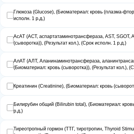
Глюкоза (Glucose), (Биоматериал: кровь (плазма-фторид
исполн. 1 р.д.)
АсАТ (АСТ, аспартатаминотрансфераза, AST, SGOT, Asp
(сыворотка)), (Результат кол.), (Срок исполн. 1 р.д.)
АлАТ (АЛТ, Аланинаминотрансфераза, аланинтрансами
(Биоматериал: кровь (сыворотка)), (Результат кол.), (С
Креатинин (Creatinine), (Биоматериал: кровь (сыворотка
Билирубин общий (Bilirubin total), (Биоматериал: кровь
р.д.)
Тиреотропный гормон (ТТГ, тиротропин, Thyroid Stimu