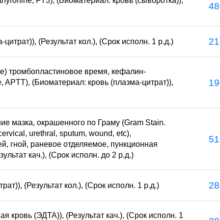
hyronine, FT3), (Биоматериал: кровь (сыворотка)),
48
21
итрат)), (Результат кол.), (Срок исполн. 1 р.д.)
е) тромбопластиновое время, кефалин-
19
me, APTT), (Биоматериал: кровь (плазма-цитрат)),
е мазка, окрашенного по Граму (Gram Stain.
ervical, urethral, sputum, wound, etc),
51
й, гной, раневое отделяемое, пункционная
льтат кач.), (Срок исполн. до 2 р.д.)
28
)), (Результат кол.), (Срок исполн. 1 р.д.)
я кровь (ЭДТА)), (Результат кач.), (Срок исполн. 1