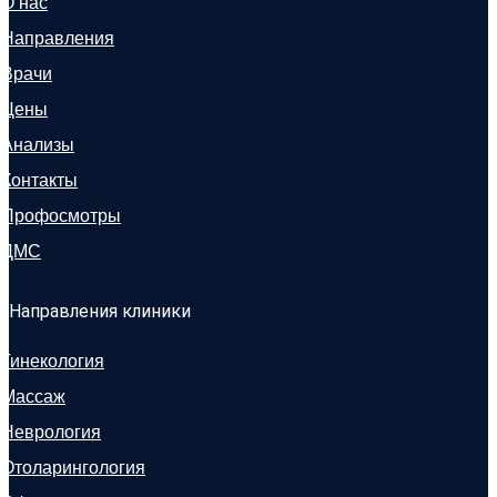
О нас
Направления
Врачи
Цены
Анализы
Контакты
Профосмотры
ДМС
Направления клиники
Гинекология
Массаж
Неврология
Отоларингология