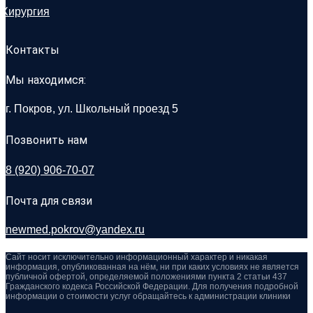
Хирургия
Контакты
Мы находимся:
г. Покров, ул. Школьный проезд 5
Позвонить нам
8 (920) 906-70-07
Почта для связи
newmed.pokrov@yandex.ru
Сайт носит исключительно информационный характер и никакая
информация, опубликованная на нём, ни при каких условиях не является
публичной офертой, определяемой положениями пункта 2 статьи 437
Гражданского кодекса Российской Федерации. Для получения подробной
информации о стоимости услуг обращайтесь к администрации клиники