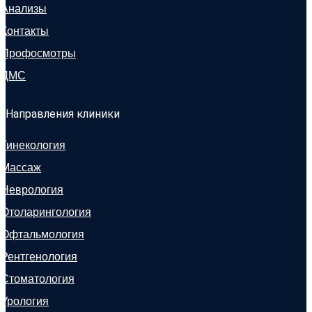
Анализы
Контакты
Профосмотры
ДМС
Направления клиники
Гинекология
Массаж
Неврология
Отоларингология
Офтальмология
Рентгенология
Стоматология
Урология