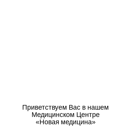
8 (920) 906-70-07
ПН – ВС: с 07.30 – 20.00
г. Покров, ул. Школьный проезд 5
newmed.pokrov@yandex.ru
О нас
Наши доктора имеют высокий уровень
профессиональной подготовки, который регулярно
повышают на курсах, семинарах, не только в России, но и
за рубежом. Новейшие методики в лечении пациентов
Приветствуем Вас в нашем
Медицинском Центре
«Новая медицина»